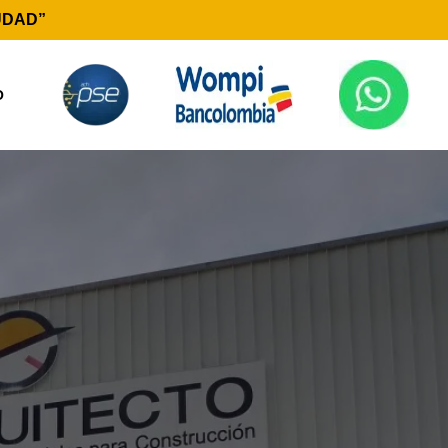
UDAD”
O