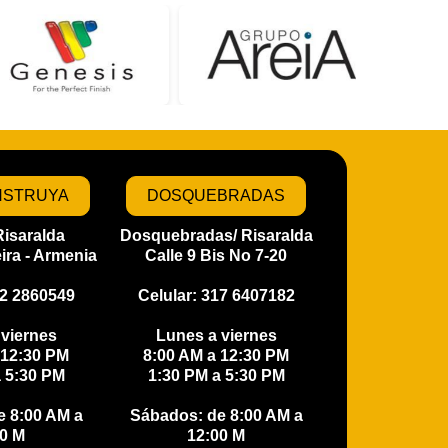
NSTRUYA
DOSQUEBRADAS
Risaralda
Dosquebradas/ Risaralda
ira - Armenia
Calle 9 Bis No 7-20
12 2860549
Celular: 317 6407182
 viernes
Lunes a viernes
 12:30 PM
8:00 AM a 12:30 PM
a 5:30 PM
1:30 PM a 5:30 PM
e 8:00 AM a
Sábados: de 8:00 AM a
 M​​
12:00 M​​