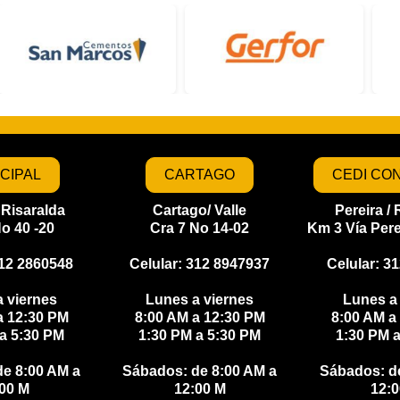
CIPAL
CARTAGO
CEDI CO
/ Risaralda
Cartago/ Valle
Pereira / 
No 40 -20
Cra 7 No 14-02
Km 3 Vía Pere
312 2860548
Celular: 312 8947937
Celular: 3
 viernes
Lunes a viernes
Lunes a
a 12:30 PM
8:00 AM a 12:30 PM
8:00 AM a
a 5:30 PM
1:30 PM a 5:30 PM
1:30 PM 
e 8:00 AM a
Sábados: de 8:00 AM a
Sábados: d
00 M​​
12:00 M​​
12:00